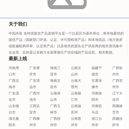
关于我们
中国共富·名特优新农产品直销平台是一个以县区为基本单位，将本地最优的
国优产品（国家部门评选、认定、许可授权类产品）和本地优品（地方政府
或权威机构评审、认定类产品）以及相关的源头生产供应商的相关资讯集中
在这里。目的是让采购方全面掌握生产供应端的产品信息、相关数据。
最新上线
河南周
广东肇
海南三
云南文
福建宁
广西钦
口市
庆市
亚市
山州
德市
州市
广西北
广东清
海南文
云南大
甘肃张
广西贺
海市
远市
昌市
理州
掖市
州市
广东茂
广西河
云南保
云南丽
河南洛
辽宁大
名市
池市
山市
江市
阳市
连市
山东烟
江西吉
广西玉
云南迪
河南驻
西藏林
台市
安市
林市
庆州
马店
芝市
湖北襄
广西柳
广西梧
云南普
浙江台
西藏拉
阳市
州市
州市
洱市
州市
萨市