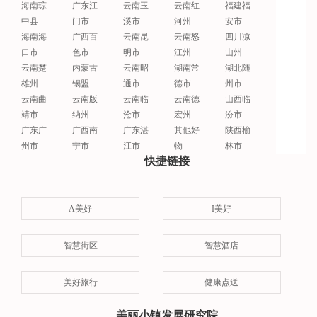
海南琼
广东江
云南玉
云南红
福建福
中县
门市
溪市
河州
安市
海南海
广西百
云南昆
云南怒
四川凉
口市
色市
明市
江州
山州
云南楚
内蒙古
云南昭
湖南常
湖北随
雄州
锡盟
通市
德市
州市
云南曲
云南版
云南临
云南德
山西临
靖市
纳州
沧市
宏州
汾市
广东广
广西南
广东湛
其他好
陕西榆
州市
宁市
江市
物
林市
快捷链接
A美好
I美好
智慧街区
智慧酒店
美好旅行
健康点送
美丽小镇发展研究院